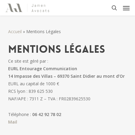
Skip
Men
to
search
main
content
Accueil
»
Mentions Légales
Mentions légales
Ce site est géré par :
EURL Entourage Communication
14 Impasse des Villas – 69370 Saint Didier au mont d’Or
EURL au capital de 1000 €
RCS lyon :
839 625 530
NAF/APE : 7311 Z – TVA : FR02839625530
Téléphone :
06 42 92 78 02
Mail