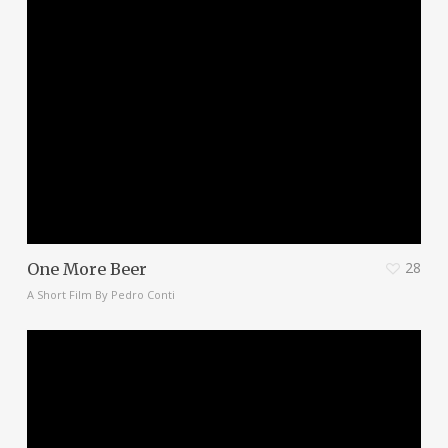
28
One More Beer
A Short Film By Pedro Conti