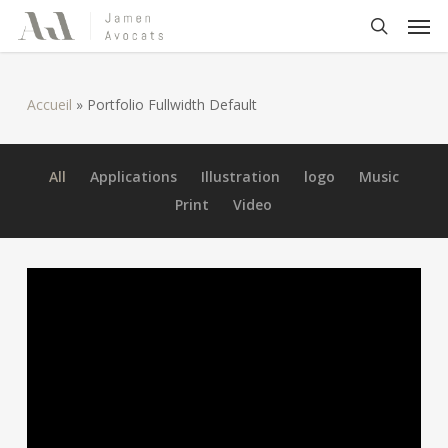
Skip
Men
to
search
main
content
Accueil
»
Portfolio Fullwidth Default
All
Applications
Illustration
logo
Music
Print
Video