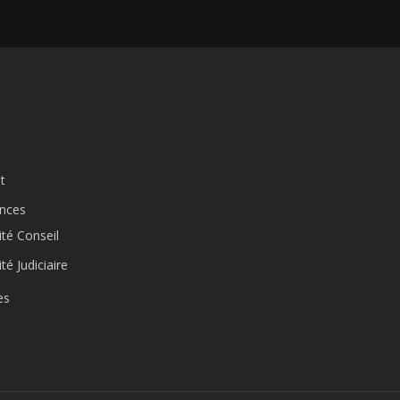
t
nces
vité Conseil
ité Judiciaire
es