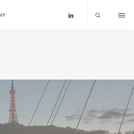
search
linkedin
ct
Menu