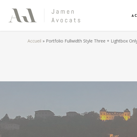
Skip
to
Ac
main
content
Accueil
»
Portfolio Fullwidth Style Three + Lightbox Onl