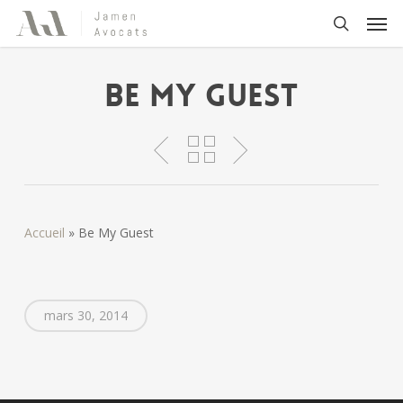
Skip
Men
to
search
main
content
Be My Guest
Accueil
»
Be My Guest
mars 30, 2014