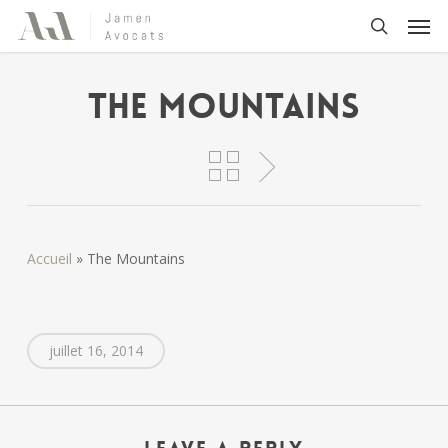
Skip
Men
to
search
main
content
The Mountains
Accueil
»
The Mountains
juillet 16, 2014